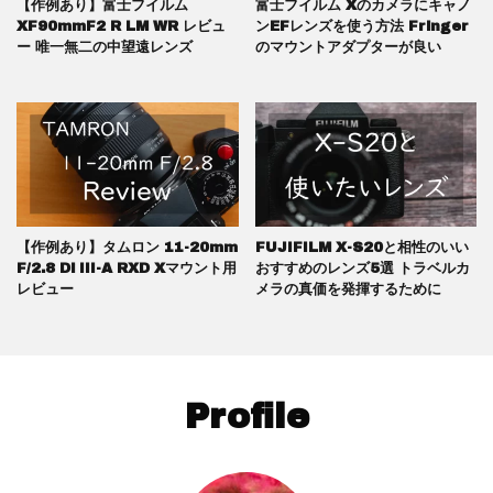
【作例あり】富士フイルム
富士フイルム Xのカメラにキャノ
XF90mmF2 R LM WR レビュ
ンEFレンズを使う方法 Fringer
ー 唯一無二の中望遠レンズ
のマウントアダプターが良い
【作例あり】タムロン 11-20mm
FUJIFILM X-S20と相性のいい
F/2.8 Di III-A RXD Xマウント用
おすすめのレンズ5選 トラベルカ
レビュー
メラの真価を発揮するために
Profile