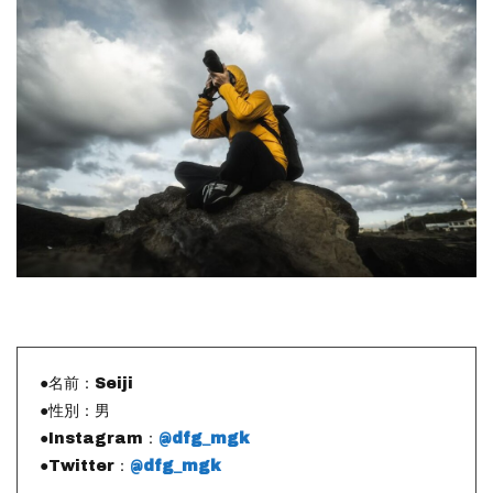
●名前：Seiji
●性別：男
●Instagram：
@dfg_mgk
●Twitter：
@dfg_mgk