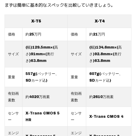
まずは簡単に基本的なスペックを比較していきましょう。
X-T5
X-T4
価格
約25万円
価格
約21万円
(幅)129.5mm×(高
(幅)134.6mm×(高
サイズ
さ)91mm×(奥行
サイズ
さ)92.8mm×(奥行
き)63.8mm
き)63.8mm
557g(バッテリー、
607g(バッテリー、
重量
重量
SDカード込)
SDカード込)
有効画
有効画
約4020万画素
約2610万画素
素数
素数
センサ
X-Trans CMOS 5
センサ
X-Trans CMOS 4
ー
HR
ー
エンジ
エンジ