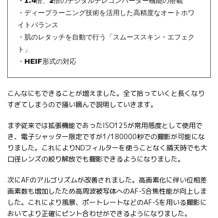
・1.4倍、2倍のデジタルテレコンバーター機能の搭載
・ディープラーニング技術を活用した高精度なオートホワ
イトバランス
・肌のレタッチを自動で行う「スムーススキン・エフェク
ト」
・HEIF形式の対応
こんなにもできることが増えました。全て拾っていくと長くなり
すぎてしまうので掻い摘んで説明していきます。
まず従来では拡張機能であったISO125が常用感度として使用で
き、電子シャッター限定ですが1/180000秒での撮影が可能にな
りました。これによりNDフィルターを使うことなく晴天時でも大
口径レンズの絞り解放でも撮影できるようになりました。
次にAFのアルゴリズムが改善されました。高画素化に伴い位相差
画素数も増加したため高周波被写体へのAF-S合焦性能が向上しま
した。これにより風景、ポートレートなどのAF-Sを用いる撮影に
おいてより正確にピント合わせができるようになりました。