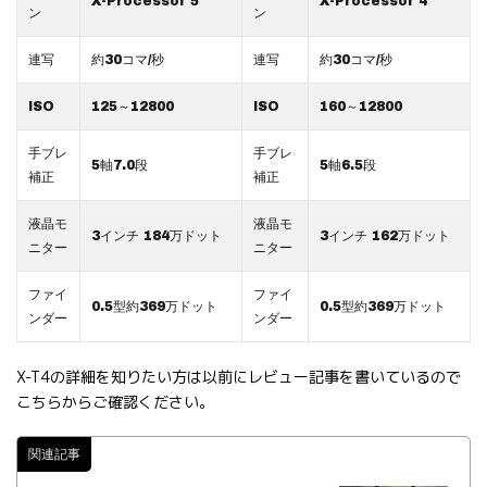
X-Processor 5
X-Processor 4
ン
ン
連写
約30コマ/秒
連写
約30コマ/秒
ISO
125～12800
ISO
160～12800
手ブレ
手ブレ
5軸7.0段
5軸6.5段
補正
補正
液晶モ
液晶モ
3インチ 184万ドット
3インチ 162万ドット
ニター
ニター
ファイ
ファイ
0.5型約369万ドット
0.5型約369万ドット
ンダー
ンダー
X-T4の詳細を知りたい方は以前にレビュー記事を書いているので
こちらからご確認ください。
関連記事