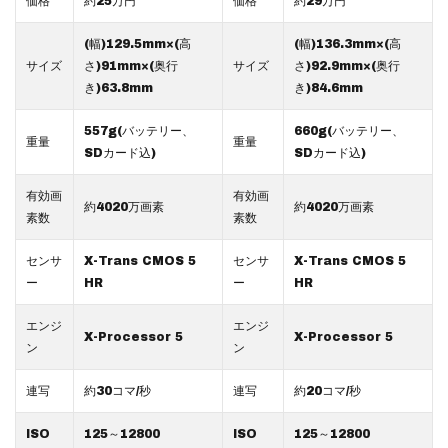
価格
約25万円
価格
約29万円
(幅)129.5mm×(高
(幅)136.3mm×(高
サイズ
さ)91mm×(奥行
サイズ
さ)92.9mm×(奥行
き)63.8mm
き)84.6mm
557g(バッテリー、
660g(バッテリー、
重量
重量
SDカード込)
SDカード込)
有効画
有効画
約4020万画素
約4020万画素
素数
素数
センサ
X-Trans CMOS 5
センサ
X-Trans CMOS 5
ー
HR
ー
HR
エンジ
エンジ
X-Processor 5
X-Processor 5
ン
ン
連写
約30コマ/秒
連写
約20コマ/秒
ISO
125～12800
ISO
125～12800