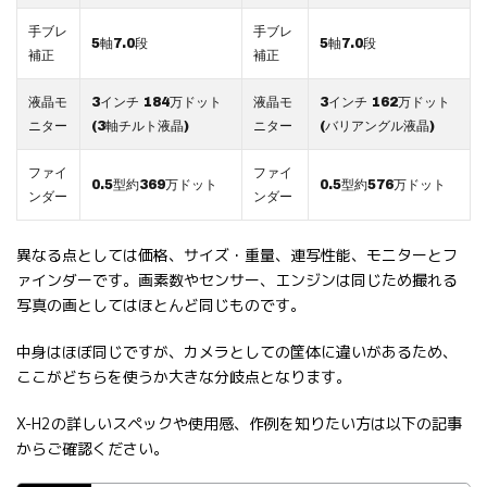
手ブレ
手ブレ
5軸7.0段
5軸7.0段
補正
補正
液晶モ
3インチ 184万ドット
液晶モ
3インチ 162万ドット
ニター
(3軸チルト液晶)
ニター
(バリアングル液晶)
ファイ
ファイ
0.5型約369万ドット
0.5型約576万ドット
ンダー
ンダー
異なる点としては価格、サイズ・重量、連写性能、モニターとフ
ァインダーです。画素数やセンサー、エンジンは同じため撮れる
写真の画としてはほとんど同じものです。
中身はほぼ同じですが、カメラとしての筐体に違いがあるため、
ここがどちらを使うか大きな分岐点となります。
X-H2の詳しいスペックや使用感、作例を知りたい方は以下の記事
からご確認ください。