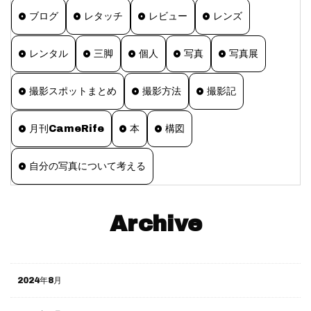
ブログ
レタッチ
レビュー
レンズ
レンタル
三脚
個人
写真
写真展
撮影スポットまとめ
撮影方法
撮影記
月刊CameRife
本
構図
自分の写真について考える
Archive
2024年8月